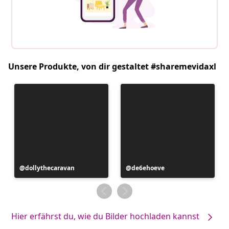
Unsere Produkte, von dir gestaltet #sharemevidaxl
Beitrag
dollythecaravan
Beitrag
de6ehoeve
veröffentlicht
veröffentlicht
von
von
Hier erfährst du, wie du Bilder hochladen kannst