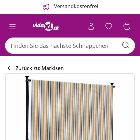
Zurück
Weiter
Versandkostenfrei
Zurück zu: Markisen
Küchenkollekti
#sharemevidaxl