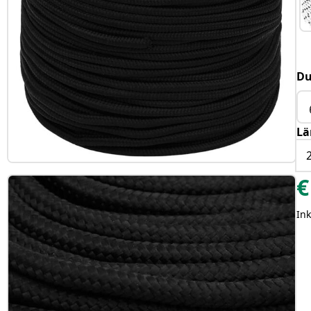
Du
Lä
€
Ink