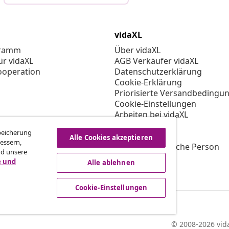
vidaXL
gramm
Über vidaXL
ür vidaXL
AGB Verkäufer vidaXL
ooperation
Datenschutzerklärung
Cookie-Erklärung
Priorisierte Versandbedingu
Cookie-Einstellungen
Arbeiten bei vidaXL
Impressum
Speicherung
Sicherheit
Alle Cookies akzeptieren
essern,
EU Verantwortliche Person
nd unsere
EPR-Richtlinie
e und
Alle ablehnen
Barrierefreiheit
Cookie-Einstellungen
© 2008-2026 vida