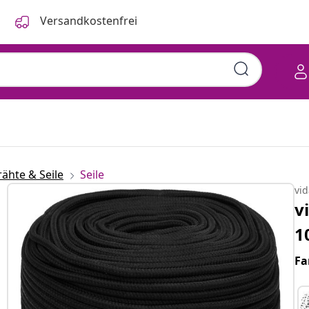
Versandkostenfrei
rähte & Seile
Seile
vi
v
1
Fa