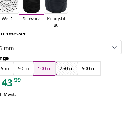
Weiß
Schwarz
Königsbl
au
rchmesser
6 mm
nge
25 m
50 m
100 m
250 m
500 m
99
43
l. Mwst.