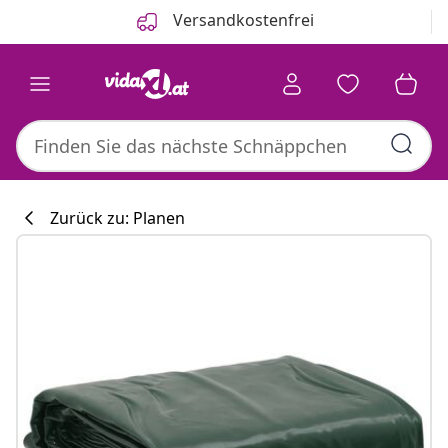
Zurück
Weiter
Versandkostenfrei
Zurück zu: Planen
Küchenkollekti
#sharemevidaxl