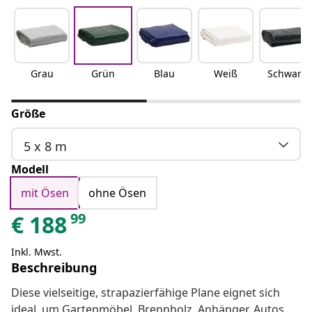
Grau
Grün
Blau
Weiß
Schwarz
Größe
5 x 8 m
Modell
mit Ösen
ohne Ösen
99
€
188
Inkl. Mwst.
Beschreibung
Diese vielseitige, strapazierfähige Plane eignet sich
ideal, um Gartenmöbel, Brennholz, Anhänger, Autos,