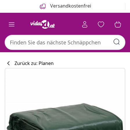
Zurück
Weiter
Versandkostenfrei
Zurück zu: Planen
Küchenkollekti
#sharemevidaxl