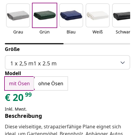
Grau
Grün
Blau
Weiß
Schwarz
Größe
1 x 2,5 m1 x 2.5 m
Modell
mit Ösen
ohne Ösen
99
€
20
Inkl. Mwst.
Beschreibung
Diese vielseitige, strapazierfähige Plane eignet sich
ideal, um Gartenmöbel, Brennholz, Anhänger, Autos,