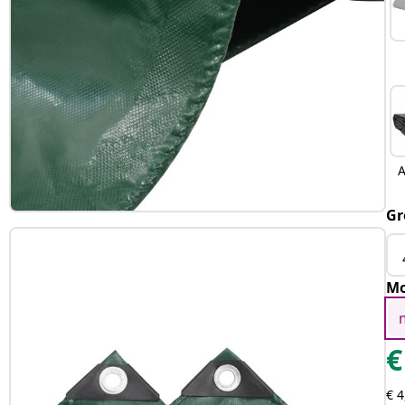
A
Gr
Mo
€
€ 4