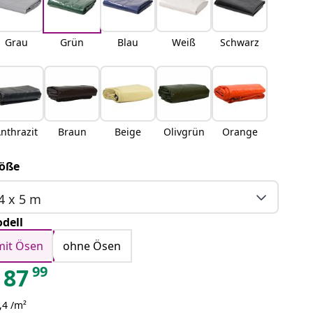
Grau
Grün
Blau
Weiß
Schwarz
nthrazit
Braun
Beige
Olivgrün
Orange
öße
4 x 5 m
dell
mit Ösen
ohne Ösen
99
87
,4 /m²