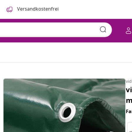
Versandkostenfrei
vi
v
m
Fa