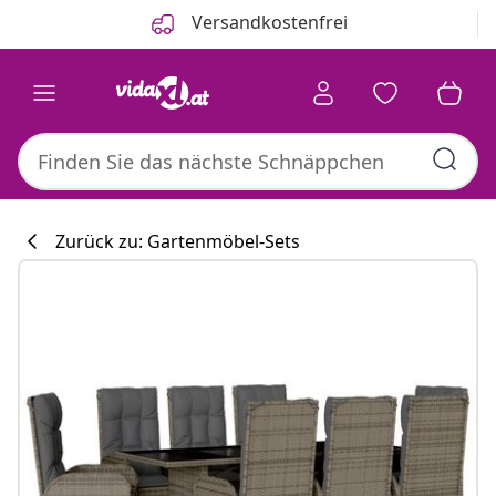
Zurück
Weiter
Versandkostenfrei
Zurück zu: Gartenmöbel-Sets
Küchenkollekti
#sharemevidaxl