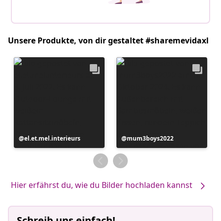
Unsere Produkte, von dir gestaltet #sharemevidaxl
Beitrag
el.et.mel.interieurs
Beitrag
mum3boys2022
veröffentlicht
veröffentlicht
von
von
Hier erfährst du, wie du Bilder hochladen kannst
Schreib uns einfach!