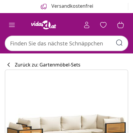
Zurück
Weiter
Versandkostenfrei
Zurück zu: Gartenmöbel-Sets
Küchenkollekti
#sharemevidaxl