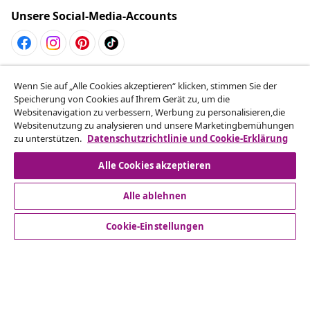
Unsere Social-Media-Accounts
Vom Vertrag zurücktreten
Wenn Sie auf „Alle Cookies akzeptieren“ klicken, stimmen Sie der
Reiche einen Widerrufsantrag für deine Bestellung
Speicherung von Cookies auf Ihrem Gerät zu, um die
Websitenavigation zu verbessern, Werbung zu personalisieren,die
ein.
Websitenutzung zu analysieren und unsere Marketingbemühungen
zu unterstützen.
Datenschutzrichtlinie und Cookie-Erklärung
Vom Vertrag zurücktreten
Alle Cookies akzeptieren
Alle ablehnen
Kundenservice
Cookie-Einstellungen
Business
vidaXL