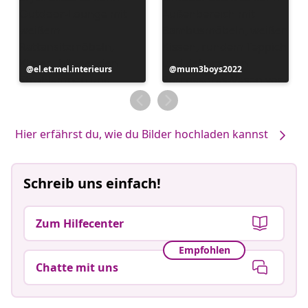
Beitrag
el.et.mel.interieurs
Beitrag
mum3boys2022
veröffentlicht
veröffentlicht
von
von
Hier erfährst du, wie du Bilder hochladen kannst
Schreib uns einfach!
Zum Hilfecenter
Empfohlen
Chatte mit uns