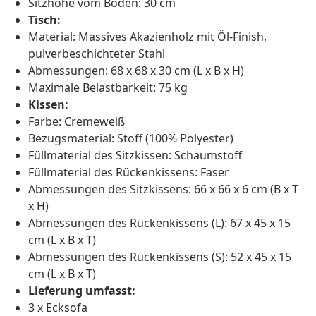
Sitzhöhe vom Boden: 30 cm
Tisch:
Material: Massives Akazienholz mit Öl-Finish,
pulverbeschichteter Stahl
Abmessungen: 68 x 68 x 30 cm (L x B x H)
Maximale Belastbarkeit: 75 kg
Kissen:
Farbe: Cremeweiß
Bezugsmaterial: Stoff (100% Polyester)
Füllmaterial des Sitzkissen: Schaumstoff
Füllmaterial des Rückenkissens: Faser
Abmessungen des Sitzkissens: 66 x 66 x 6 cm (B x T
x H)
Abmessungen des Rückenkissens (L): 67 x 45 x 15
cm (L x B x T)
Abmessungen des Rückenkissens (S): 52 x 45 x 15
cm (L x B x T)
Lieferung umfasst:
3 x Ecksofa