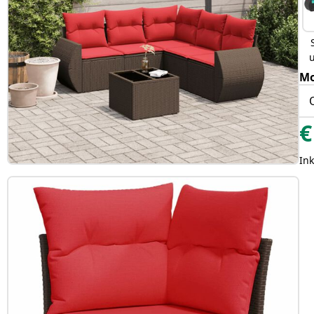
Mo
€
Ink