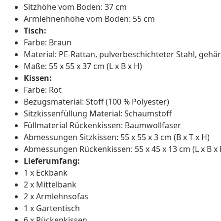
Sitzhöhe vom Boden: 37 cm
Armlehnenhöhe vom Boden: 55 cm
Tisch:
Farbe: Braun
Material: PE-Rattan, pulverbeschichteter Stahl, gehär
Maße: 55 x 55 x 37 cm (L x B x H)
Kissen:
Farbe: Rot
Bezugsmaterial: Stoff (100 % Polyester)
Sitzkissenfüllung Material: Schaumstoff
Füllmaterial Rückenkissen: Baumwollfaser
Abmessungen Sitzkissen: 55 x 55 x 3 cm (B x T x H)
Abmessungen Rückenkissen: 55 x 45 x 13 cm (L x B x 
Lieferumfang:
1 x Eckbank
2 x Mittelbank
2 x Armlehnsofas
1 x Gartentisch
6 x Rückenkissen