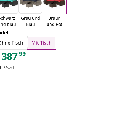
Schwarz
Grau und
Braun
und blau
Blau
und Rot
dell
Ohne Tisch
Mit Tisch
99
387
l. Mwst.