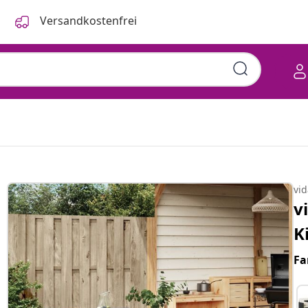
Versandkostenfrei
vi
v
K
Fa