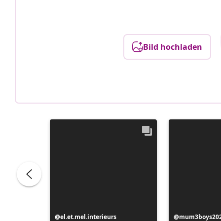
Bild hochladen
Beitrag
el.et.mel.interieurs
Beitrag
mum3boys20