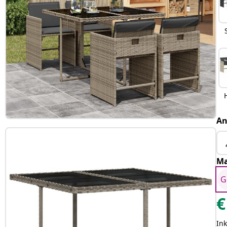
An
Ma
G
€
Ink