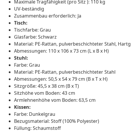
Maximale Tragfähigkeit (pro Sitz ): 110 kg
UV-beständig
Zusammenbau erforderlich: Ja
Tisch:
Tischfarbe: Grau
Glasfarbe: Schwarz
Material: PE-Rattan, pulverbeschichteter Stahl, Hartg
Abmessungen: 110 x 106 x 73 cm (L x B x H)
Stuhl:
Farbe: Grau
Material: PE-Rattan, pulverbeschichteter Stahl
Abmessungen: 50,5 x 54 x 79 cm (B x T x H)
Sitzgröße: 45,5 x 38 cm (B x T)
Sitzhöhe vom Boden: 43 cm
Armlehnenhöhe vom Boden: 63,5 cm
Kissen:
Farbe: Dunkelgrau
Bezugsmaterial: Stoff (100% Polyester)
Füllung: Schaumstoff