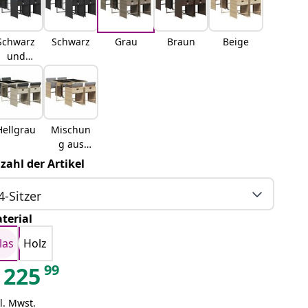
Schwarz
Schwarz
Grau
Braun
Beige
und
Creme
Hellgrau
Mischun
g aus
Beige
zahl der Artikel
4-Sitzer
terial
las
Holz
99
225
l. Mwst.