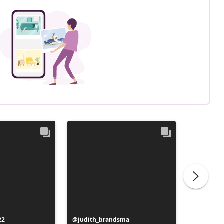
22
Beitrag
judith_brandsma
Beitrag
flickorn