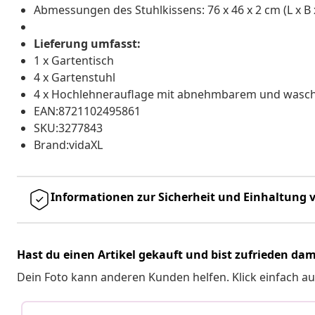
Abmessungen des Stuhlkissens: 76 x 46 x 2 cm (L x B 
Lieferung umfasst:
1 x Gartentisch
4 x Gartenstuhl
4 x Hochlehnerauflage mit abnehmbarem und wasc
EAN:8721102495861
SKU:3277843
Brand:vidaXL
Informationen zur Sicherheit und Einhaltung v
Hast du einen Artikel gekauft und bist zufrieden dam
Dein Foto kann anderen Kunden helfen. Klick einfach au