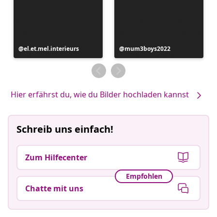
Beitrag
el.et.mel.interieurs
Beitrag
mum3boys2022
veröffentlicht
veröffentlicht
von
von
Hier erfährst du, wie du Bilder hochladen kannst
Schreib uns einfach!
Zum Hilfecenter
Empfohlen
Chatte mit uns