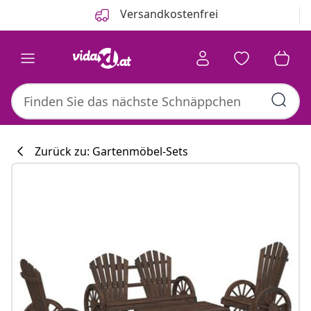
Zurück
Weiter
Versandkostenfrei
Zurück zu: Gartenmöbel-Sets
Küchenkollekti
#sharemevidaxl