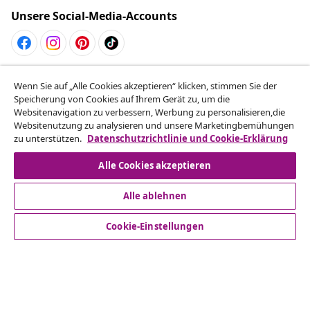
Unsere Social-Media-Accounts
Vom Vertrag zurücktreten
Wenn Sie auf „Alle Cookies akzeptieren“ klicken, stimmen Sie der
Reiche einen Widerrufsantrag für deine Bestellung
Speicherung von Cookies auf Ihrem Gerät zu, um die
Websitenavigation zu verbessern, Werbung zu personalisieren,die
ein.
Websitenutzung zu analysieren und unsere Marketingbemühungen
zu unterstützen.
Datenschutzrichtlinie und Cookie-Erklärung
Vom Vertrag zurücktreten
Alle Cookies akzeptieren
Alle ablehnen
Kundenservice
Cookie-Einstellungen
Business
vidaXL