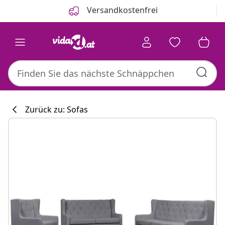
Zurück
Weiter
Versandkostenfrei
Zurück zu: Sofas
Küchenkollekti
#sharemevidaxl