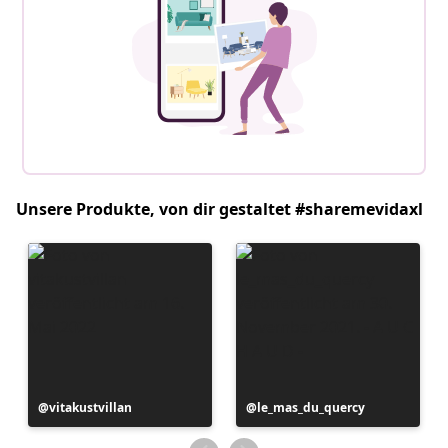
Unsere Produkte, von dir gestaltet #sharemevidaxl
Beitrag
vitakustvillan
Beitrag
le_mas_du_quercy
veröffentlicht
veröffentlicht
von
von