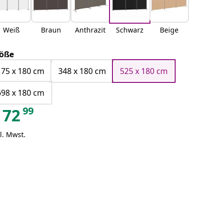
Weiß
Braun
Anthrazit
Schwarz
Beige
öße
175 x 180 cm
348 x 180 cm
525 x 180 cm
698 x 180 cm
99
72
l. Mwst.