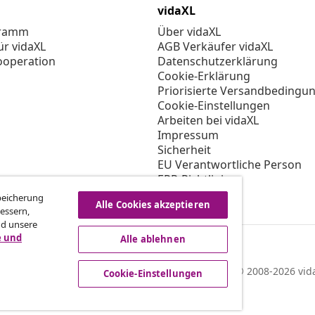
vidaXL
gramm
Über vidaXL
ür vidaXL
AGB Verkäufer vidaXL
ooperation
Datenschutzerklärung
Cookie-Erklärung
Priorisierte Versandbedingu
Cookie-Einstellungen
Arbeiten bei vidaXL
Impressum
Sicherheit
EU Verantwortliche Person
EPR-Richtlinie
Barrierefreiheit
Speicherung
Alle Cookies akzeptieren
essern,
nd unsere
e und
Alle ablehnen
© 2008-2026 vida
Cookie-Einstellungen