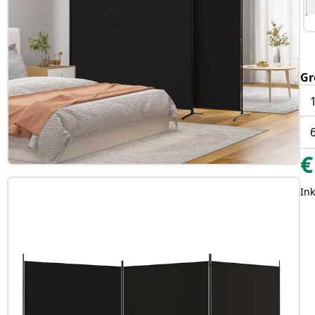
Gr
€
Ink