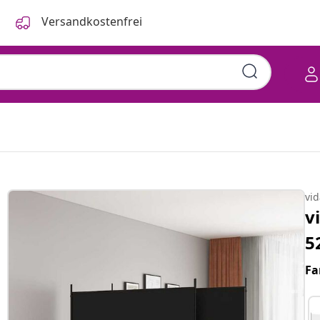
Versandkostenfrei
vi
v
5
Fa