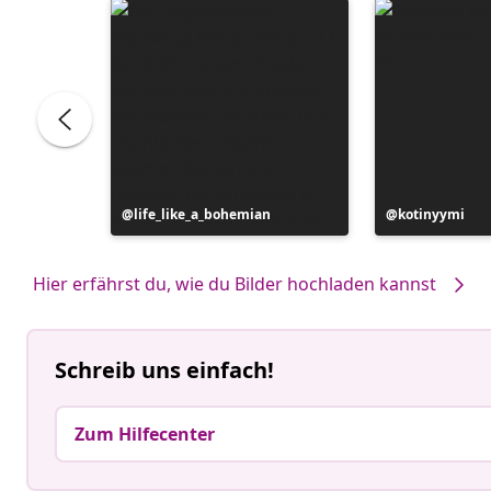
Beitrag
life_like_a_bohemian
Beitrag
kotinyymi
veröffentlicht
veröffentlicht
von
von
Hier erfährst du, wie du Bilder hochladen kannst
Schreib uns einfach!
Zum Hilfecenter