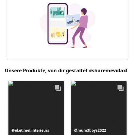
Unsere Produkte, von dir gestaltet #sharemevidaxl
Beitrag
el.et.mel.interieurs
Beitrag
mum3boys2022