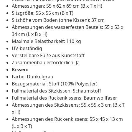
Abmessungen: 55 x 62 x 69 cm (B x T x H)
Sitzgröße: 55 x 55 cm (B x T)
Sitzhöhe vom Boden (ohne Kissen): 37 cm
Abmessungen des wasserfesten Beutels: 55 x 53 x
34 cm (L x B x H)
Maximale Belastbarkeit: 110 kg
UV-beständig
Verstellbare Füße aus Kunststoff
Zusammenbau erforderlich: Ja
Kissen:
Farbe: Dunkelgrau
Bezugsmaterial: Stoff (100% Polyester)
Füllmaterial des Sitzkissen: Schaumstoff
Füllmaterial des Rückenkissens: Baumwollfaser
Abmessungen des Sitzkissens: 55 x 55 x 3 cm (B x T
x H)
Abmessungen des Rückenkissens: 55 x 45 x 13 cm
(L x B x T)