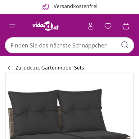
Zurück
Weiter
Versandkostenfrei
Zurück zu: Gartenmöbel-Sets
Küchenkollekti
#sharemevidaxl