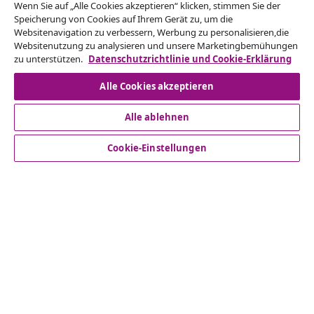
Vom Vertrag zurücktreten
Wenn Sie auf „Alle Cookies akzeptieren“ klicken, stimmen Sie der
Reiche einen Widerrufsantrag für deine Bestellung
Speicherung von Cookies auf Ihrem Gerät zu, um die
Websitenavigation zu verbessern, Werbung zu personalisieren,die
ein.
Websitenutzung zu analysieren und unsere Marketingbemühungen
zu unterstützen.
Datenschutzrichtlinie und Cookie-Erklärung
Vom Vertrag zurücktreten
Alle Cookies akzeptieren
Alle ablehnen
Kundenservice
Cookie-Einstellungen
Business
vidaXL
Mehr entdecken