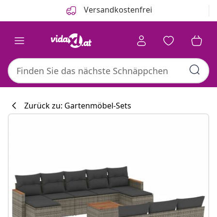
Zurück
Weiter
Versandkostenfrei
Zurück zu: Gartenmöbel-Sets
Küchenkollekti
#sharemevidaxl