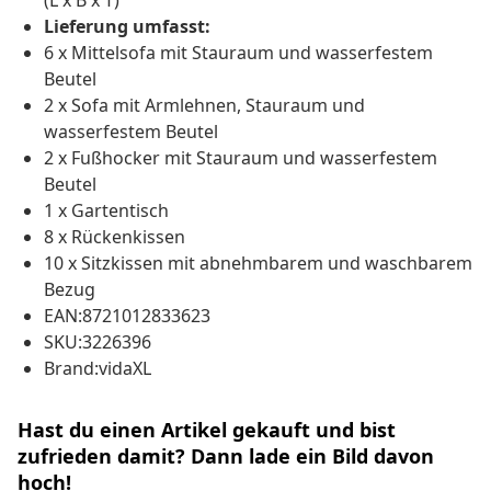
(L x B x T)
Lieferung umfasst:
6 x Mittelsofa mit Stauraum und wasserfestem
Beutel
2 x Sofa mit Armlehnen, Stauraum und
wasserfestem Beutel
2 x Fußhocker mit Stauraum und wasserfestem
Beutel
1 x Gartentisch
8 x Rückenkissen
10 x Sitzkissen mit abnehmbarem und waschbarem
Bezug
EAN:8721012833623
SKU:3226396
Brand:vidaXL
Hast du einen Artikel gekauft und bist
zufrieden damit? Dann lade ein Bild davon
hoch!