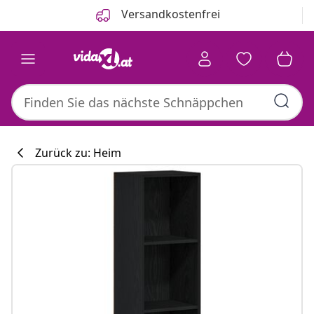
Zurück
Weiter
Versandkostenfrei
Zurück zu: Heim
Küchenkollekti
#sharemevidaxl