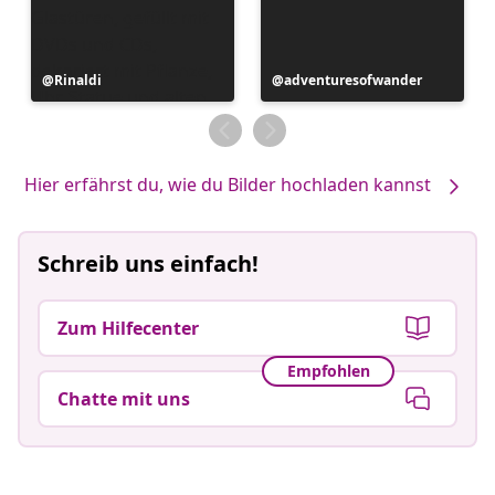
Beitrag
Rinaldi
Beitrag
adventuresofwander
veröffentlicht
veröffentlicht
von
von
Hier erfährst du, wie du Bilder hochladen kannst
Schreib uns einfach!
Zum Hilfecenter
Empfohlen
Chatte mit uns