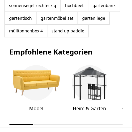
sonnensegel rechteckig
hochbeet
gartenbank
gartentisch
gartenmöbel set
gartenliege
mülltonnenbox 4
stand up paddle
Empfohlene Kategorien
Möbel
Heim & Garten
Hei