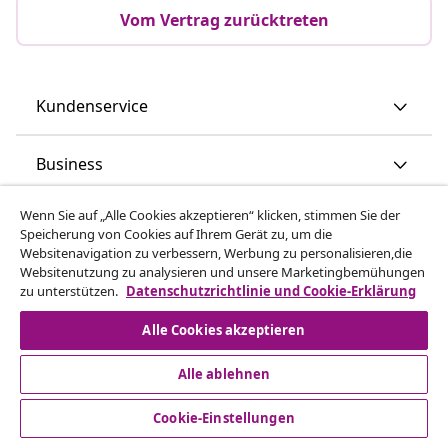
Vom Vertrag zurücktreten
Kundenservice
Business
Wenn Sie auf „Alle Cookies akzeptieren“ klicken, stimmen Sie der
vidaXL
Speicherung von Cookies auf Ihrem Gerät zu, um die
Websitenavigation zu verbessern, Werbung zu personalisieren,die
Websitenutzung zu analysieren und unsere Marketingbemühungen
Mehr entdecken
zu unterstützen.
Datenschutzrichtlinie und Cookie-Erklärung
Alle Cookies akzeptieren
Alle ablehnen
Cookie-Einstellungen
© 2008-2026 vidaXL - www.vidaxl.at ist eine Webseite von