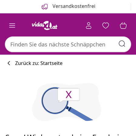
Zurück
Weiter
Versandkostenfrei
Zurück zu: Startseite
Küchenkollekti
#sharemevidaxl