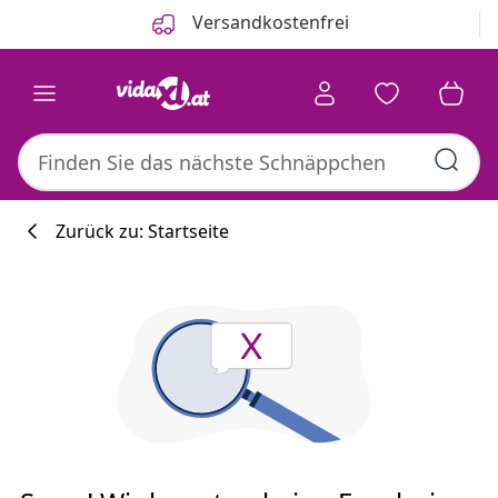
Zurück
Weiter
Versandkostenfrei
Zurück zu: Startseite
Küchenkollekti
#sharemevidaxl