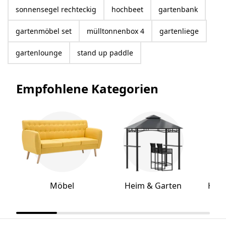
sonnensegel rechteckig
hochbeet
gartenbank
gartenmöbel set
mülltonnenbox 4
gartenliege
gartenlounge
stand up paddle
Empfohlene Kategorien
Möbel
Heim & Garten
Hei