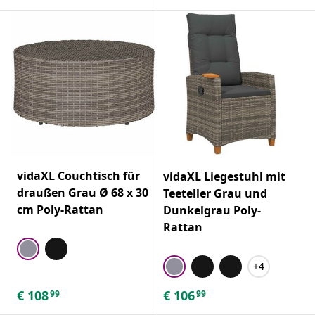
vidaXL Couchtisch für
vidaXL Liegestuhl mit
draußen Grau Ø 68 x 30
Teeteller Grau und
cm Poly-Rattan
Dunkelgrau Poly-
Rattan
+4
€
108
€
106
99
99