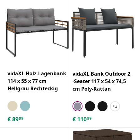
vidaXL Holz-Lagenbank
vidaXL Bank Outdoor 2
114 x 55 x 77 cm
-Seater 117 x 54 x 74,5
Hellgrau Rechteckig
cm Poly-Rattan
+3
€
89
€
110
99
99