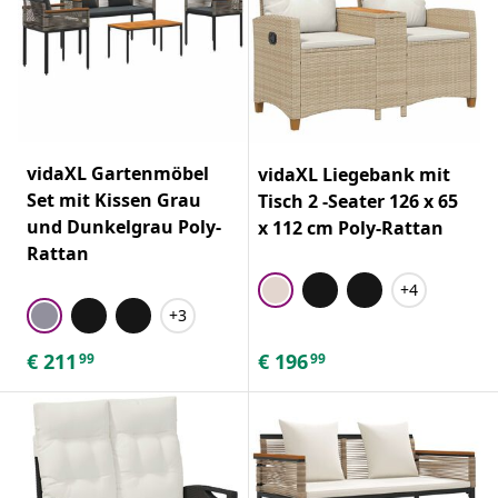
vidaXL Gartenmöbel
vidaXL Liegebank mit
Set mit Kissen Grau
Tisch 2 -Seater 126 x 65
und Dunkelgrau Poly-
x 112 cm Poly-Rattan
Rattan
+4
+3
€
211
€
196
99
99