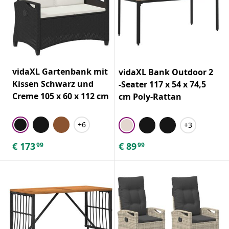
vidaXL Gartenbank mit
vidaXL Bank Outdoor 2
Kissen Schwarz und
-Seater 117 x 54 x 74,5
Creme 105 x 60 x 112 cm
cm Poly-Rattan
+6
+3
€
173
€
89
99
99