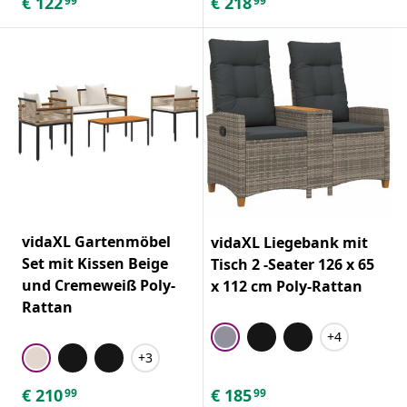
€
122
€
218
99
99
vidaXL Gartenmöbel
vidaXL Liegebank mit
Set mit Kissen Beige
Tisch 2 -Seater 126 x 65
und Cremeweiß Poly-
x 112 cm Poly-Rattan
Rattan
+4
+3
€
210
€
185
99
99