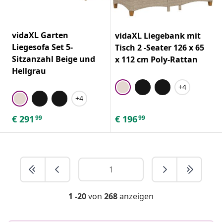
vidaXL Garten
vidaXL Liegebank mit
Liegesofa Set 5-
Tisch 2 -Seater 126 x 65
Sitzanzahl Beige und
x 112 cm Poly-Rattan
Hellgrau
+4
+4
€
291
€
196
99
99
1 -20
von
268
anzeigen