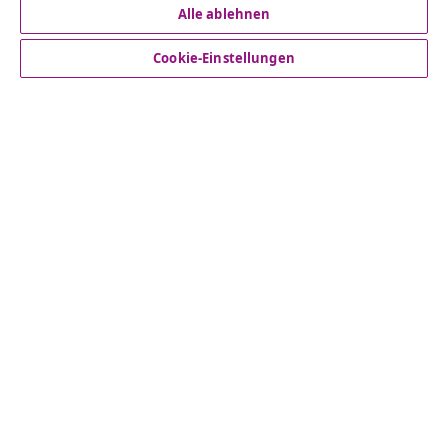
Alle ablehnen
Kundenservice
Cookie-Einstellungen
Business
vidaXL
Mehr entdecken
© 2008-2026 vidaXL - www.vidaxl.at ist eine Webseite von
vidaXL Marketplace Europe B.V.