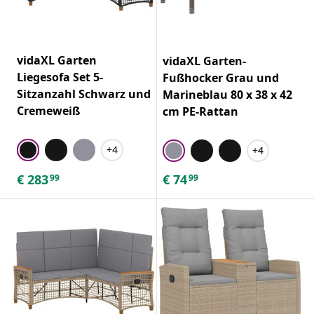
vidaXL Garten
vidaXL Garten-
Liegesofa Set 5-
Fußhocker Grau und
Sitzanzahl Schwarz und
Marineblau 80 x 38 x 42
Cremeweiß
cm PE-Rattan
+4
+4
€
283
€
74
99
99