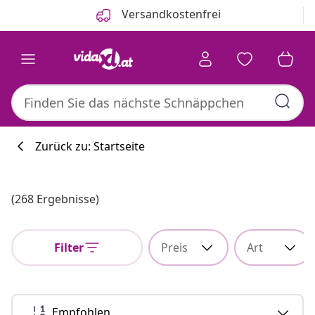
Zurück
Weiter
Versandkostenfrei
Zurück zu: Startseite
Küchenkollekti
(268 Ergebnisse)
Filter
Preis
Art
#sharemevidaxl
Empfohlen