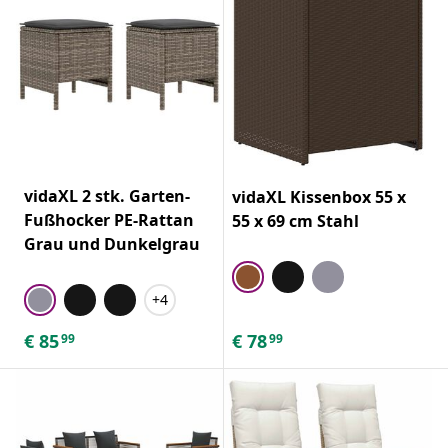
vidaXL 2 stk. Garten-
vidaXL Kissenbox 55 x
Fußhocker PE-Rattan
55 x 69 cm Stahl
Grau und Dunkelgrau
+4
€
85
€
78
99
99