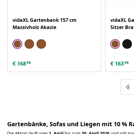
vidaXL Gartenbank 157 cm
vidaXL Ga
Massivholz Akazie
Sitzer Br
€
168
€
163
99
99
Gartenbänke, Sofas und Liegen mit 10 % Ra
Die Aktion läuft vom
1. April
bis zum
30. April 2026
und gilt nu