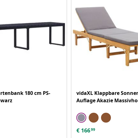
rtenbank 180 cm PS-
vidaXL Klappbare Sonnen
hwarz
Auflage Akazie Massivho
€
166
99