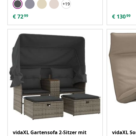
+19
€
72
€
130
99
99
vidaXL Gartensofa 2-Sitzer mit
vidaXL So