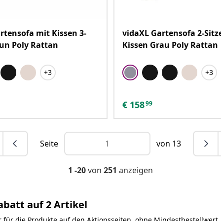
rtensofa mit Kissen 3-
vidaXL Gartensofa 2-Sitz
aun Poly Rattan
Kissen Grau Poly Rattan
+3
+3
€
158
99
Seite
von 13
1 -20
von
251
anzeigen
batt auf 2 Artikel
r für die Produkte auf den Aktionsseiten, ohne Mindestbestellwert.