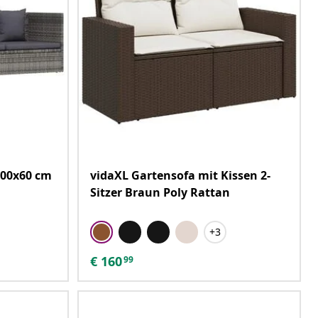
200x60 cm
vidaXL Gartensofa mit Kissen 2-
Sitzer Braun Poly Rattan
+3
€
160
99