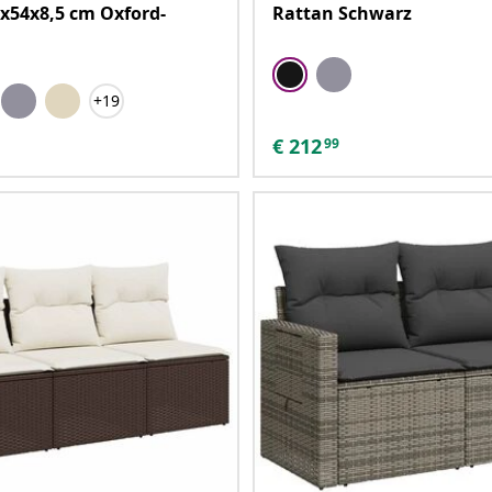
x54x8,5 cm Oxford-
Rattan Schwarz
+19
€
212
99