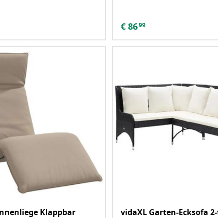
€
86
99
nnenliege Klappbar
vidaXL Garten-Ecksofa 2-t