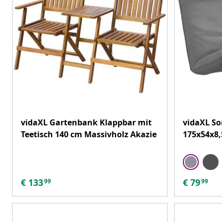
vidaXL Gartenbank Klappbar mit
vidaXL So
Teetisch 140 cm Massivholz Akazie
175x54x8
€
133
€
79
99
99