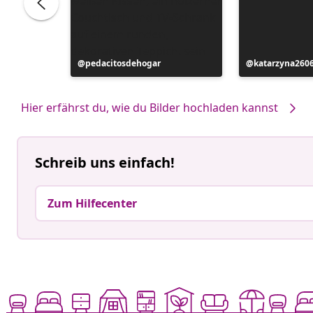
Beitrag
pedacitosdehogar
Beitrag
katarzyna260
veröffentlicht
veröffentlicht
von
von
Hier erfährst du, wie du Bilder hochladen kannst
Schreib uns einfach!
Zum Hilfecenter