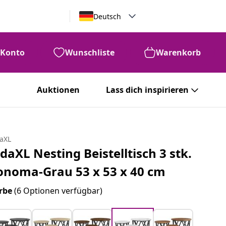
Deutsch
Konto
Wunschliste
Warenkorb
Auktionen
Lass dich inspirieren
daXL
idaXL Nesting Beistelltisch 3 stk.
onoma-Grau 53 x 53 x 40 cm
rbe
(6 Optionen verfügbar)