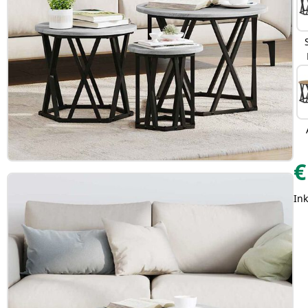
€
Ink