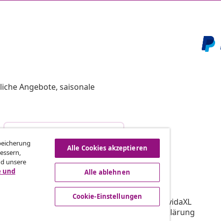
liche Angebote, saisonale
Vom Vertrag zurücktreten
Speicherung
Alle Cookies akzeptieren
essern,
nd unsere
e und
Alle ablehnen
vidaXL
gramm
Über vidaXL
Cookie-Einstellungen
ür vidaXL
AGB Verkäufer vidaXL
ooperation
Datenschutzerklärung