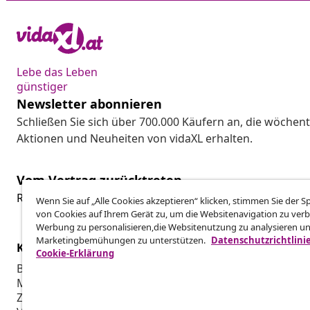
Lebe das Leben
günstiger
Newsletter abonnieren
Schließen Sie sich über 700.000 Käufern an, die wöchent
Aktionen und Neuheiten von vidaXL erhalten.
Vom Vertrag zurücktreten
Reiche einen Widerrufsantrag für deine Bestellung ein.
Wenn Sie auf „Alle Cookies akzeptieren“ klicken, stimmen Sie der 
von Cookies auf Ihrem Gerät zu, um die Websitenavigation zu verb
Werbung zu personalisieren,die Websitenutzung zu analysieren u
Marketingbemühungen zu unterstützen.
Datenschutzrichtlini
Kundenservice
Business
Cookie-Erklärung
Bestellung verfolgen
Partnerpro
Mein Konto
Produktion f
Zahlung
Marketing-K