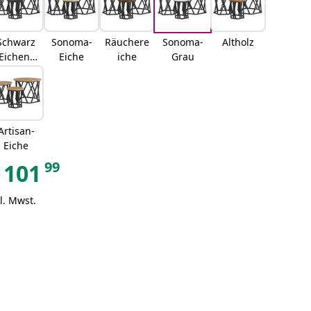
Schwarz
Sonoma-
Räuchere
Sonoma-
Altholz
Eichen-
Eiche
iche
Grau
Optik
Artisan-
Eiche
99
101
l. Mwst.