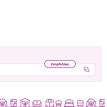
_craps
tlicht
Empfohlen