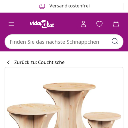
Zurück
Weiter
Versandkostenfrei
Zurück zu: Couchtische
Küchenkollekti
#sharemevidaxl