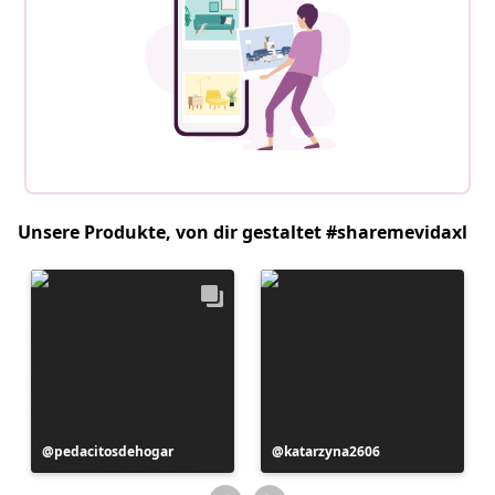
Unsere Produkte, von dir gestaltet #sharemevidaxl
Beitrag
pedacitosdehogar
Beitrag
katarzyna2606
veröffentlicht
veröffentlicht
von
von