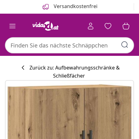
Zurück
Weiter
Versandkostenfrei
Zurück zu: Aufbewahrungsschränke &
Schließfächer
Küchenkollekti
#sharemevidaxl