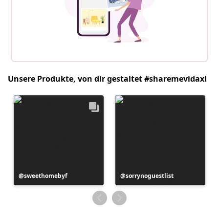
Unsere Produkte, von dir gestaltet #sharemevidaxl
Beitrag
sweethomebyf
Beitrag
sorrynoguestlist
veröffentlicht
veröffentlicht
von
von