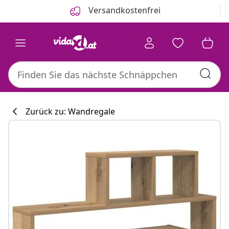
Zurück
Weiter
Versandkostenfrei
Zurück zu: Wandregale
Küchenkollekti
#sharemevidaxl