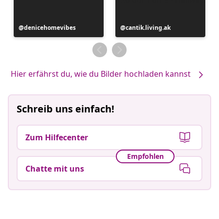
Beitrag
denicehomevibes
Beitrag
cantik.living.ak
veröffentlicht
veröffentlicht
von
von
Hier erfährst du, wie du Bilder hochladen kannst
Schreib uns einfach!
Zum Hilfecenter
Empfohlen
Chatte mit uns