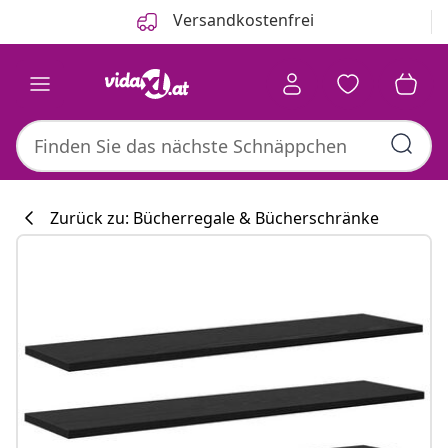
Zurück
Weiter
Versandkostenfrei
Zurück zu: Bücherregale & Bücherschränke
Küchenkollekti
#sharemevidaxl