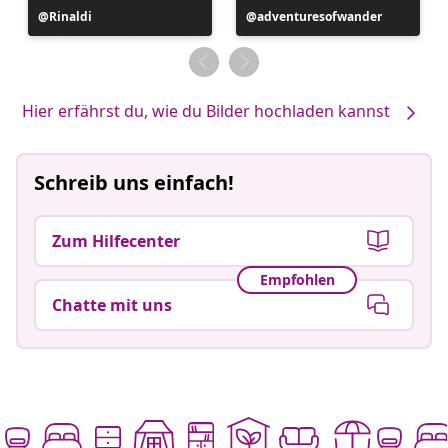
Beitrag
Rinaldi
Beitrag
adventuresofwander
veröffentlicht
veröffentlicht
von
von
Hier erfährst du, wie du Bilder hochladen kannst
Schreib uns einfach!
Zum Hilfecenter
Empfohlen
Chatte mit uns