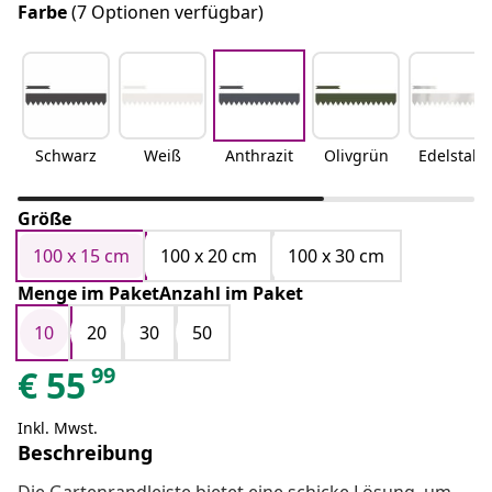
Farbe
(7 Optionen verfügbar)
Schwarz
Weiß
Anthrazit
Olivgrün
Edelstahl
Größe
100 x 15 cm
100 x 20 cm
100 x 30 cm
Menge im PaketAnzahl im Paket
10
20
30
50
99
€
55
Inkl. Mwst.
Beschreibung