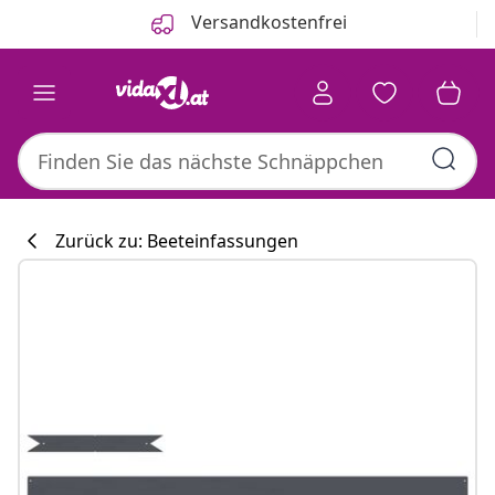
Zurück
Weiter
Versandkostenfrei
Zurück zu: Beeteinfassungen
Küchenkollekti
#sharemevidaxl