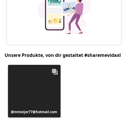
Unsere Produkte, von dir gestaltet #sharemevidaxl
Beitrag
mmeijer77@hotmail.com
veröffentlicht
von