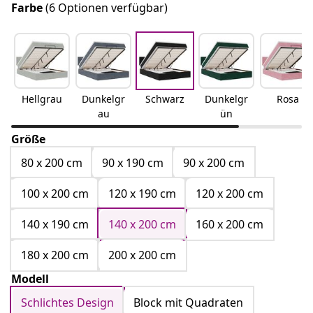
Farbe
(6 Optionen verfügbar)
Hellgrau
Dunkelgr
Schwarz
Dunkelgr
Rosa
au
ün
Größe
80 x 200 cm
90 x 190 cm
90 x 200 cm
100 x 200 cm
120 x 190 cm
120 x 200 cm
140 x 190 cm
140 x 200 cm
160 x 200 cm
180 x 200 cm
200 x 200 cm
Modell
Schlichtes Design
Block mit Quadraten