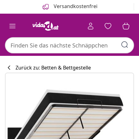
Zurück
Weiter
Versandkostenfrei
Zurück zu: Betten & Bettgestelle
Küchenkollekti
#sharemevidaxl