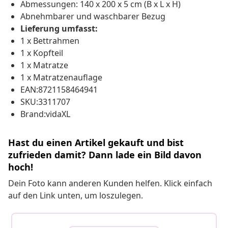
Abmessungen: 140 x 200 x 5 cm (B x L x H)
Abnehmbarer und waschbarer Bezug
Lieferung umfasst:
1 x Bettrahmen
1 x Kopfteil
1 x Matratze
1 x Matratzenauflage
EAN:8721158464941
SKU:3311707
Brand:vidaXL
Hast du einen Artikel gekauft und bist
zufrieden damit? Dann lade ein Bild davon
hoch!
Dein Foto kann anderen Kunden helfen. Klick einfach
auf den Link unten, um loszulegen.