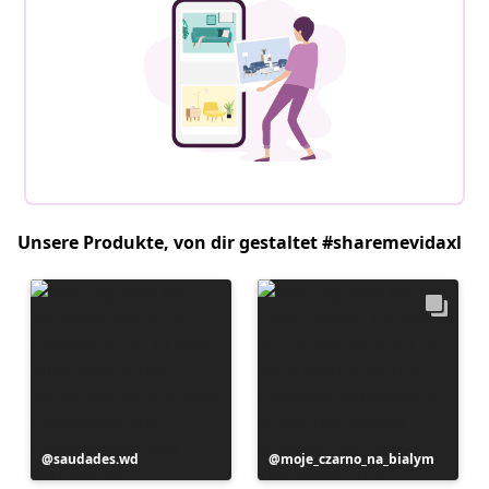
Unsere Produkte, von dir gestaltet #sharemevidaxl
Beitrag
saudades.wd
Beitrag
moje_czarno_na_bialym
veröffentlicht
veröffentlicht