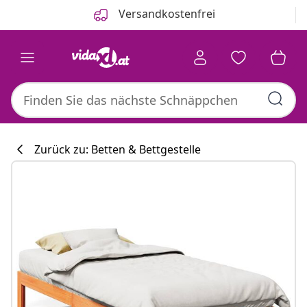
Zurück
Weiter
Versandkostenfrei
Zurück zu: Betten & Bettgestelle
Küchenkollekti
#sharemevidaxl