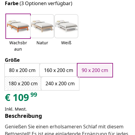
Farbe
(3 Optionen verfügbar)
Wachsbr
Natur
Weiß
aun
Größe
80 x 200 cm
160 x 200 cm
90 x 200 cm
180 x 200 cm
240 x 200 cm
99
€
109
Inkl. Mwst.
Beschreibung
Genießen Sie einen erholsameren Schlaf mit diesem
Bettgestell! Es ist eine einladende Ergänzung für jedes