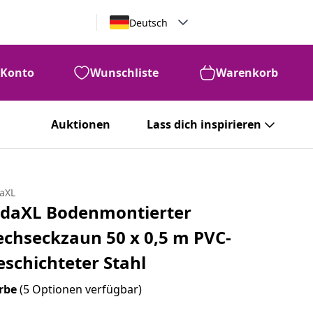
Deutsch
Konto
Wunschliste
Warenkorb
Auktionen
Lass dich inspirieren
daXL
idaXL Bodenmontierter
echseckzaun 50 x 0,5 m PVC-
eschichteter Stahl
rbe
(5 Optionen verfügbar)