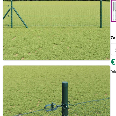
Za
€
Ink