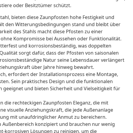
ustiere oder Besitztümer schützt.
ahl, bieten diese Zaunpfosten hohe Festigkeit und
ält den Witterungsbedingungen stand und bleibt über
arkeit des Stahls macht diese Pfosten zu einer
 ohne Kompromisse bei Aussehen oder Funktionalität.
tterfest und korrosionsbeständig, was doppelten
Qualität sorgt dafür, dass der Pfosten von saisonalen
rosionsbeständige Natur seine Lebensdauer verlängert
Anziehungskraft über Jahre hinweg bewahrt.
ch, erfordert der Installationsprozess eine Montage,
sten. Sein praktisches Design und die funktionalen
geeignet und bieten Sicherheit und Vielseitigkeit für
 die rechteckigen Zaunpfosten Eleganz, die mit
eine visuelle Anziehungskraft, die jede Außenanlage
bung mit unaufdringlicher Anmut zu bereichern.
n Außenbereich konzipiert und brauchen nur wenig
cht-korrosiven Lösungen zu reinigen, um die