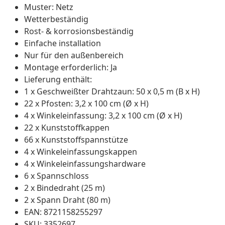
Muster: Netz
Wetterbeständig
Rost- & korrosionsbeständig
Einfache installation
Nur für den außenbereich
Montage erforderlich: Ja
Lieferung enthält:
1 x Geschweißter Drahtzaun: 50 x 0,5 m (B x H)
22 x Pfosten: 3,2 x 100 cm (Ø x H)
4 x Winkeleinfassung: 3,2 x 100 cm (Ø x H)
22 x Kunststoffkappen
66 x Kunststoffspannstütze
4 x Winkeleinfassungskappen
4 x Winkeleinfassungshardware
6 x Spannschloss
2 x Bindedraht (25 m)
2 x Spann Draht (80 m)
EAN: 8721158255297
SKU: 3352697