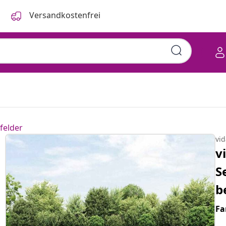
Versandkostenfrei
felder
vi
v
S
b
Fa