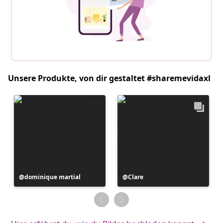
Unsere Produkte, von dir gestaltet #sharemevidaxl
Beitrag
dominique martial
Beitrag
Clare
veröffentlicht
veröffentlicht
von
von