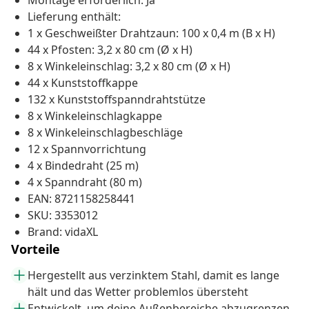
Montage erforderlich: Ja
Lieferung enthält:
1 x Geschweißter Drahtzaun: 100 x 0,4 m (B x H)
44 x Pfosten: 3,2 x 80 cm (Ø x H)
8 x Winkeleinschlag: 3,2 x 80 cm (Ø x H)
44 x Kunststoffkappe
132 x Kunststoffspanndrahtstütze
8 x Winkeleinschlagkappe
8 x Winkeleinschlagbeschläge
12 x Spannvorrichtung
4 x Bindedraht (25 m)
4 x Spanndraht (80 m)
EAN: 8721158258441
SKU: 3353012
Brand: vidaXL
Vorteile
Hergestellt aus verzinktem Stahl, damit es lange
hält und das Wetter problemlos übersteht
Entwickelt, um deine Außenbereiche abzugrenzen