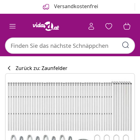
Zurück
Weiter
Versandkostenfrei
Zurück zu: Zaunfelder
Küchenkollekti
#sharemevidaxl