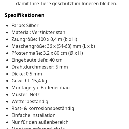
damit Ihre Tiere geschützt im Inneren bleiben.
Spezifikationen
Farbe: Silber
Material: Verzinkter stahl
Zaungröße: 100 x 0,4 m (b x H)
Maschengröße: 36 x (54-68) mm (L x b)
Pfostenmaße: 3,2 x 80 cm (Ø x H)
Eingebaute tiefe: 40 cm
Drahtdurchmesser: 5 mm
Dicke: 0,5 mm
Gewicht: 15,4 kg
Montagetyp: Bodeneinbau
Muster: Netz
Wetterbeständig
Rost- & korrosionsbeständig
Einfache installation
Nur für den außenbereich