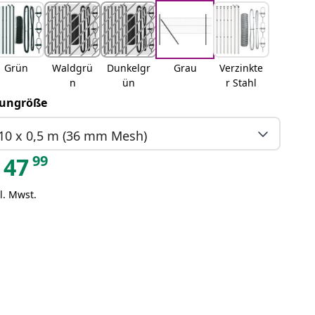
Grün
Waldgrü
Dunkelgr
Grau
Verzinkte
n
ün
r Stahl
ungröße
10 x 0,5 m (36 mm Mesh)
99
47
l. Mwst.