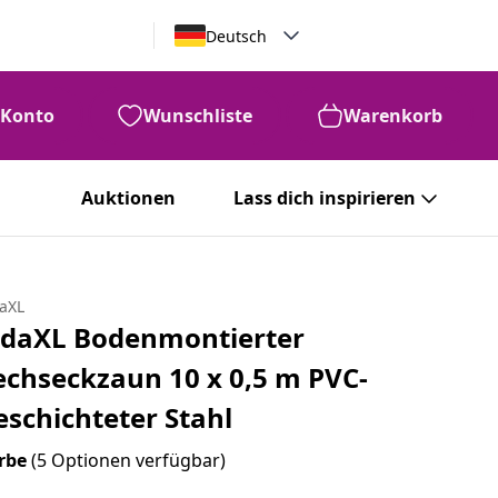
Deutsch
Konto
Wunschliste
Warenkorb
Auktionen
Lass dich inspirieren
daXL
idaXL Bodenmontierter
echseckzaun 10 x 0,5 m PVC-
eschichteter Stahl
rbe
(5 Optionen verfügbar)