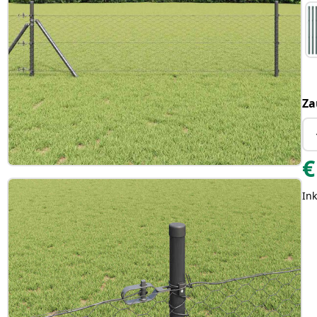
Za
€
Ink