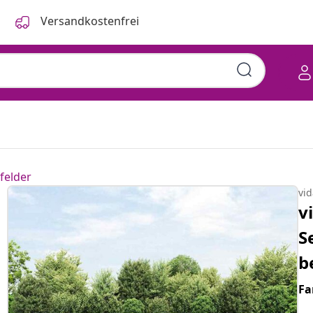
Versandkostenfrei
felder
vi
v
S
b
Fa