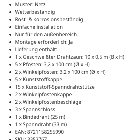
Muster: Netz
Wetterbeständig
Rost- & korrosionsbeständig
Einfache installation
Nur für den außenbereich
Montage erforderlich: Ja
Lieferung enthält:
1 x Geschweißter Drahtzaun: 10 x 0,5 m (B x H)
5 x Pfosten: 3,2 x 100 cm (Ø x H)
2 x Winkelpfosten: 3,2 x 100 cm (Ø x H)
5 x Kunststoffkappe
15 x Kunststoff-Spanndrahtstütze
2 x Winkelpfostenkappe
2 x Winkelpfostenbeschläge
3 x Spannschloss
1 x Bindedraht (25 m)
1 x Spanndraht (33 m)
EAN: 8721158255990
SKU: 3352767