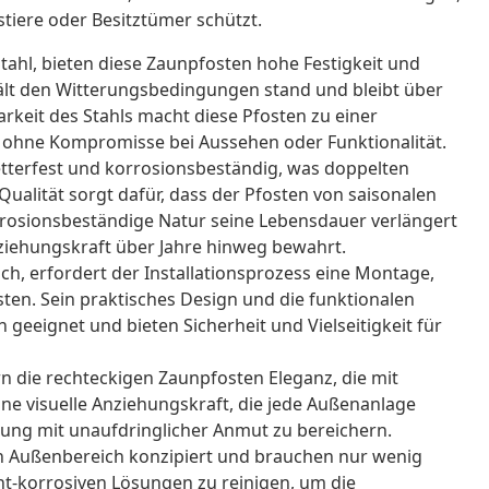
ustiere oder Besitztümer schützt.
ahl, bieten diese Zaunpfosten hohe Festigkeit und
ält den Witterungsbedingungen stand und bleibt über
arkeit des Stahls macht diese Pfosten zu einer
 ohne Kompromisse bei Aussehen oder Funktionalität.
tterfest und korrosionsbeständig, was doppelten
Qualität sorgt dafür, dass der Pfosten von saisonalen
rosionsbeständige Natur seine Lebensdauer verlängert
Anziehungskraft über Jahre hinweg bewahrt.
ch, erfordert der Installationsprozess eine Montage,
sten. Sein praktisches Design und die funktionalen
geeignet und bieten Sicherheit und Vielseitigkeit für
 die rechteckigen Zaunpfosten Eleganz, die mit
eine visuelle Anziehungskraft, die jede Außenanlage
bung mit unaufdringlicher Anmut zu bereichern.
n Außenbereich konzipiert und brauchen nur wenig
cht-korrosiven Lösungen zu reinigen, um die