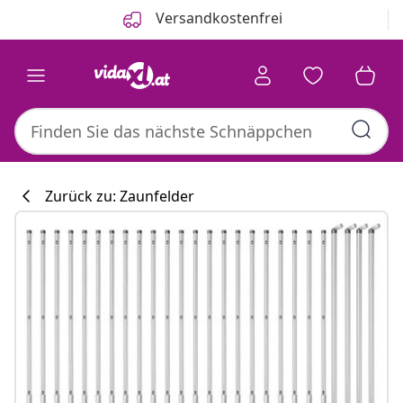
Zurück
Weiter
Versandkostenfrei
Zurück zu: Zaunfelder
Küchenkollekti
#sharemevidaxl