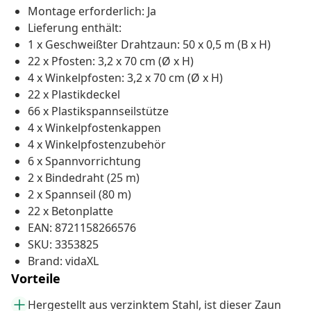
Montage erforderlich: Ja
Lieferung enthält:
1 x Geschweißter Drahtzaun: 50 x 0,5 m (B x H)
22 x Pfosten: 3,2 x 70 cm (Ø x H)
4 x Winkelpfosten: 3,2 x 70 cm (Ø x H)
22 x Plastikdeckel
66 x Plastikspannseilstütze
4 x Winkelpfostenkappen
4 x Winkelpfostenzubehör
6 x Spannvorrichtung
2 x Bindedraht (25 m)
2 x Spannseil (80 m)
22 x Betonplatte
EAN: 8721158266576
SKU: 3353825
Brand: vidaXL
Vorteile
Hergestellt aus verzinktem Stahl, ist dieser Zaun