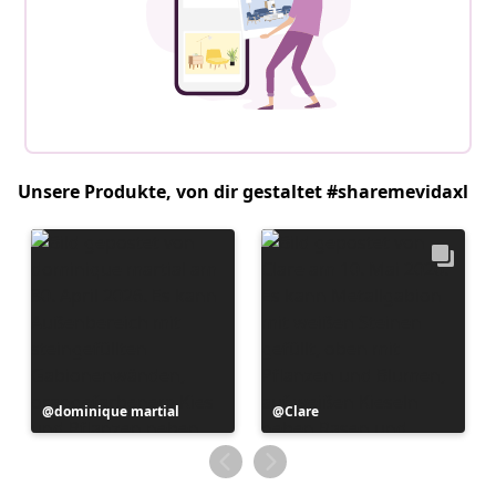
Unsere Produkte, von dir gestaltet #sharemevidaxl
Beitrag
dominique martial
Beitrag
Clare
veröffentlicht
veröffentlicht
von
von