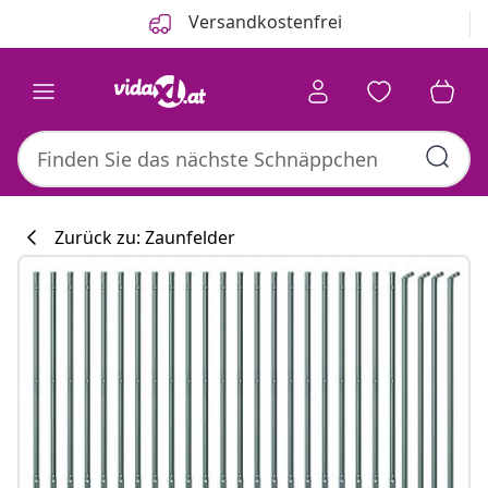
Zurück
Weiter
Versandkostenfrei
Zurück zu: Zaunfelder
Küchenkollekti
#sharemevidaxl