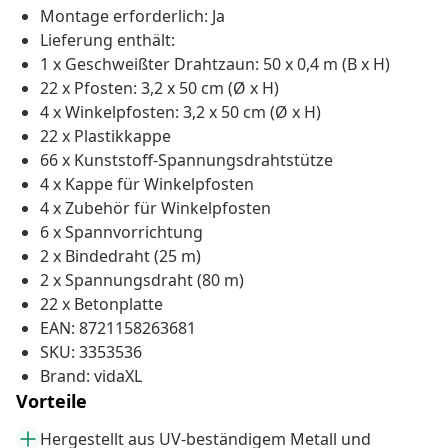
Montage erforderlich: Ja
Lieferung enthält:
1 x Geschweißter Drahtzaun: 50 x 0,4 m (B x H)
22 x Pfosten: 3,2 x 50 cm (Ø x H)
4 x Winkelpfosten: 3,2 x 50 cm (Ø x H)
22 x Plastikkappe
66 x Kunststoff-Spannungsdrahtstütze
4 x Kappe für Winkelpfosten
4 x Zubehör für Winkelpfosten
6 x Spannvorrichtung
2 x Bindedraht (25 m)
2 x Spannungsdraht (80 m)
22 x Betonplatte
EAN: 8721158263681
SKU: 3353536
Brand: vidaXL
Vorteile
Hergestellt aus UV-beständigem Metall und