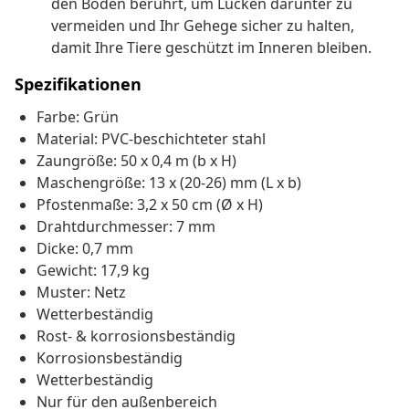
den Boden berührt, um Lücken darunter zu
vermeiden und Ihr Gehege sicher zu halten,
damit Ihre Tiere geschützt im Inneren bleiben.
Spezifikationen
Farbe: Grün
Material: PVC-beschichteter stahl
Zaungröße: 50 x 0,4 m (b x H)
Maschengröße: 13 x (20-26) mm (L x b)
Pfostenmaße: 3,2 x 50 cm (Ø x H)
Drahtdurchmesser: 7 mm
Dicke: 0,7 mm
Gewicht: 17,9 kg
Muster: Netz
Wetterbeständig
Rost- & korrosionsbeständig
Korrosionsbeständig
Wetterbeständig
Nur für den außenbereich