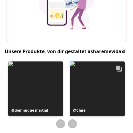
Unsere Produkte, von dir gestaltet #sharemevidaxl
Beitrag
dominique martial
Beitrag
Clare
veröffentlicht
veröffentlicht
von
von