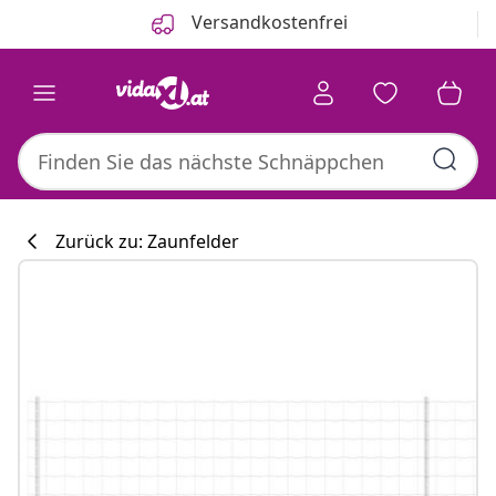
Zurück
Weiter
Versandkostenfrei
Zurück zu: Zaunfelder
Küchenkollekti
#sharemevidaxl