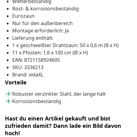
Wetterbeständig
Rost- & korrosionsbeständig
Eurozaun
Nur für den außenbereich
Montage erforderlich: Ja
Lieferung enthält:
1 x geschweißter Drahtzaun: 50 x 0,6 m (B x H)
11 x Pfosten: 1,6 x 100 cm (Ø x H)
EAN: 8721158924605
SKU: 3336213
Brand: vidaXL
Vorteile
Robuster verzinkter Stahl, der lange hält
Korrosionsbeständig
Hast du einen Artikel gekauft und bist
zufrieden damit? Dann lade ein Bild davon
hoch!