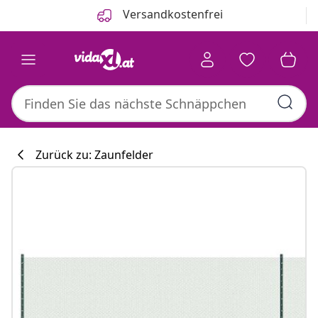
Zurück
Weiter
Versandkostenfrei
Zurück zu: Zaunfelder
Küchenkollekti
#sharemevidaxl