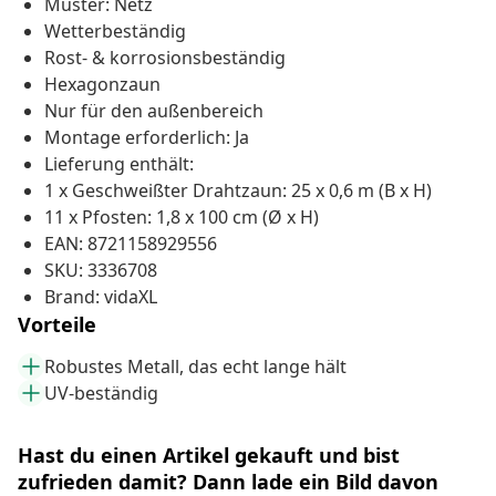
Muster: Netz
Wetterbeständig
Rost- & korrosionsbeständig
Hexagonzaun
Nur für den außenbereich
Montage erforderlich: Ja
Lieferung enthält:
1 x Geschweißter Drahtzaun: 25 x 0,6 m (B x H)
11 x Pfosten: 1,8 x 100 cm (Ø x H)
EAN: 8721158929556
SKU: 3336708
Brand: vidaXL
Vorteile
Robustes Metall, das echt lange hält
UV-beständig
Hast du einen Artikel gekauft und bist
zufrieden damit? Dann lade ein Bild davon