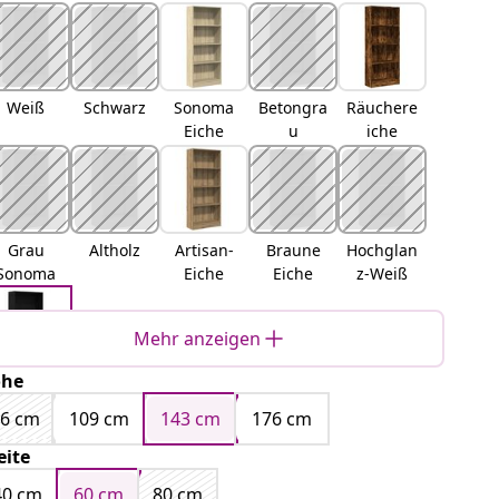
Weiß
Schwarz
Sonoma
Betongra
Räuchere
Eiche
u
iche
Grau
Altholz
Artisan-
Braune
Hochglan
Sonoma
Eiche
Eiche
z-Weiß
Mehr anzeigen
öhe
Schwarz
Eichen-
76 cm
109 cm
143 cm
176 cm
Optik
eite
40 cm
60 cm
80 cm