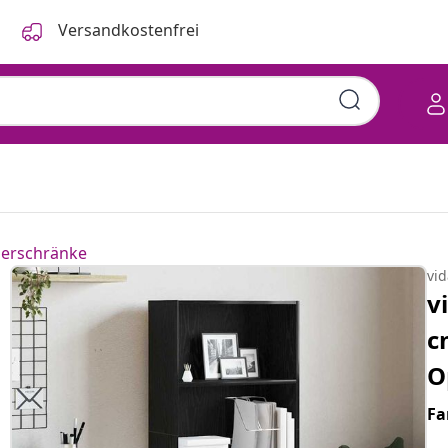
Versandkostenfrei
herschränke
vi
v
c
O
Fa