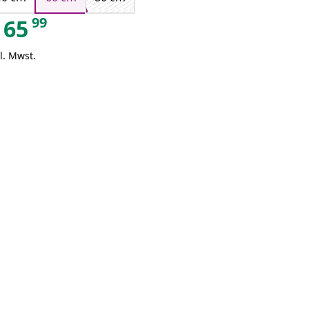
99
65
l. Mwst.