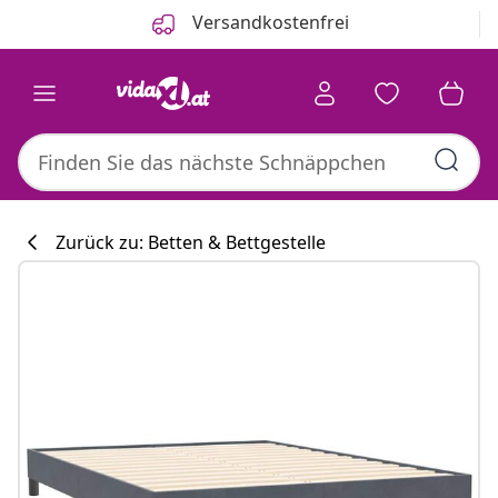
Zurück
Weiter
Versandkostenfrei
Zurück zu: Betten & Bettgestelle
Küchenkollekti
#sharemevidaxl