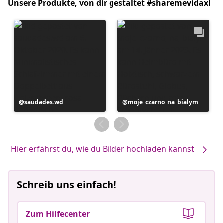
Unsere Produkte, von dir gestaltet #sharemevidaxl
Beitrag
saudades.wd
Beitrag
moje_czarno_na_bialym
veröffentlicht
veröffentlicht
von
von
Hier erfährst du, wie du Bilder hochladen kannst
Schreib uns einfach!
Zum Hilfecenter