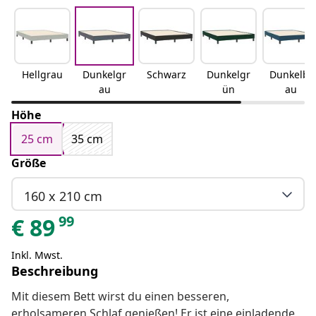
Hellgrau
Dunkelgr
Schwarz
Dunkelgr
Dunkelbl
au
ün
au
Höhe
25 cm
35 cm
Größe
160 x 210 cm
99
€
89
Inkl. Mwst.
Beschreibung
Mit diesem Bett wirst du einen besseren,
erholsameren Schlaf genießen! Er ist eine einladende