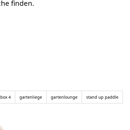
che finden.
box 4
gartenliege
gartenlounge
stand up paddle