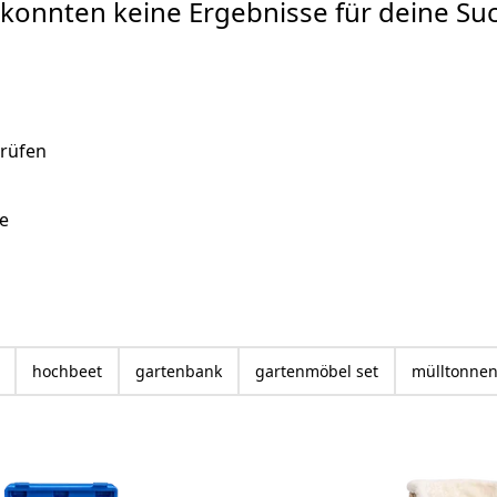
 konnten keine Ergebnisse für deine Su
prüfen
e
hochbeet
gartenbank
gartenmöbel set
mülltonnen