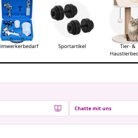
imwerkerbedarf
Sportartikel
Tier- &
Haustierbed
Chatte mit uns