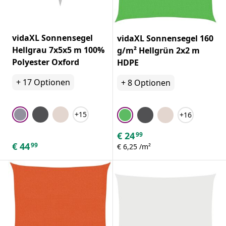
vidaXL Sonnensegel
vidaXL Sonnensegel 160
Hellgrau 7x5x5 m 100%
g/m² Hellgrün 2x2 m
Polyester Oxford
HDPE
+
17
Optionen
+
8
Optionen
+15
+16
€
24
99
€
44
99
€ 6,25 /m²