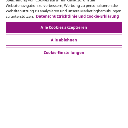
Speicherung von Cookies auf Ihrem Gerät zu, um die
Reiche einen Widerrufsantrag für deine Bestellung
Websitenavigation zu verbessern, Werbung zu personalisieren,die
ein.
Websitenutzung zu analysieren und unsere Marketingbemühungen
zu unterstützen.
Datenschutzrichtlinie und Cookie-Erklärung
Vom Vertrag zurücktreten
Alle Cookies akzeptieren
Alle ablehnen
Kundenservice
Cookie-Einstellungen
Business
vidaXL
Mehr entdecken