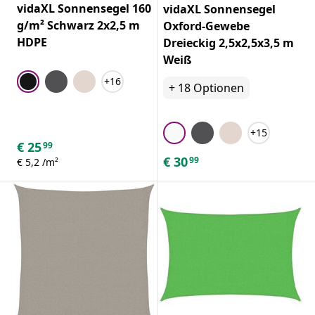
vidaXL Sonnensegel 160
vidaXL Sonnensegel
g/m² Schwarz 2x2,5 m
Oxford-Gewebe
HDPE
Dreieckig 2,5x2,5x3,5 m
Weiß
+16
+
18
Optionen
+15
€
25
99
€
30
99
€ 5,2 /m²