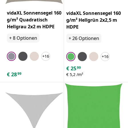
vidaXL Sonnensegel 160
vidaXL Sonnensegel 160
g/m² Quadratisch
g/m² Hellgrün 2x2,5 m
Hellgrau 2x2 m HDPE
HDPE
+
8
Optionen
+
26
Optionen
+16
+16
€
25
99
€
28
99
€ 5,2 /m²