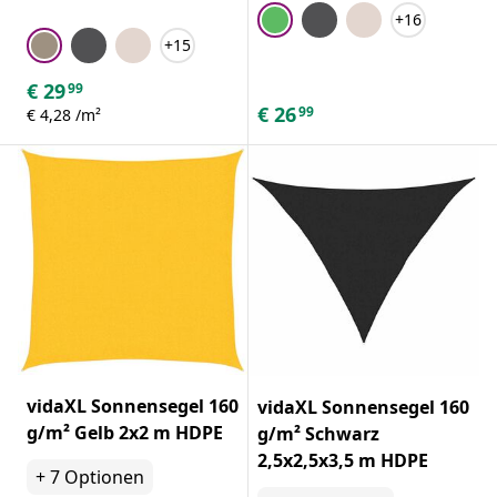
+16
+15
€
29
99
€
26
99
€ 4,28 /m²
vidaXL Sonnensegel 160
vidaXL Sonnensegel 160
g/m² Gelb 2x2 m HDPE
g/m² Schwarz
2,5x2,5x3,5 m HDPE
+
7
Optionen