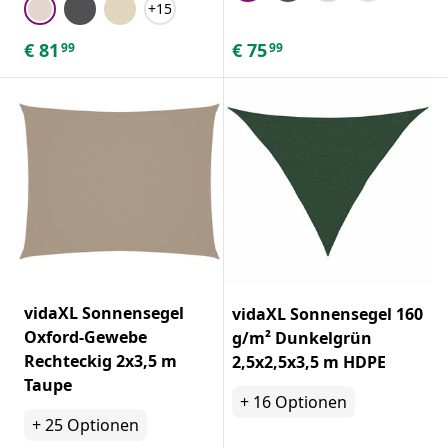
+15
€
81
€
75
99
99
vidaXL Sonnensegel
vidaXL Sonnensegel 160
Oxford-Gewebe
g/m² Dunkelgrün
Rechteckig 2x3,5 m
2,5x2,5x3,5 m HDPE
Taupe
+
16
Optionen
+
25
Optionen