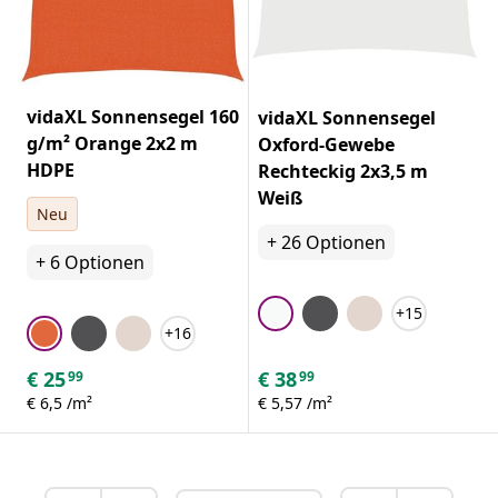
vidaXL Sonnensegel 160
vidaXL Sonnensegel
g/m² Orange 2x2 m
Oxford-Gewebe
HDPE
Rechteckig 2x3,5 m
Weiß
Neu
+
26
Optionen
+
6
Optionen
+15
+16
€
25
€
38
99
99
€ 6,5 /m²
€ 5,57 /m²