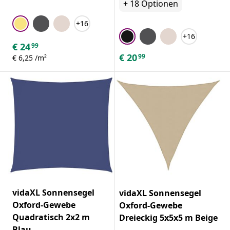
+
18
Optionen
+16
+16
€
24
99
€
20
99
€ 6,25 /m²
vidaXL Sonnensegel
vidaXL Sonnensegel
Oxford-Gewebe
Oxford-Gewebe
Quadratisch 2x2 m
Dreieckig 5x5x5 m Beige
Blau