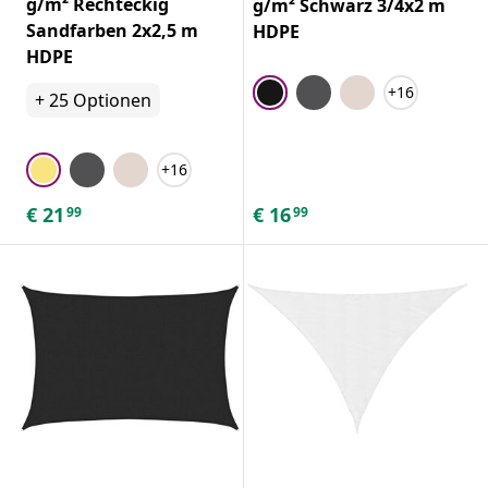
g/m² Rechteckig
g/m² Schwarz 3/4x2 m
Sandfarben 2x2,5 m
HDPE
HDPE
+16
+
25
Optionen
+16
€
21
€
16
99
99